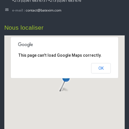
+213 (0)561 685 675 / +213 (0)561 685 676
e-mail :
contact@batexim.com
Nous localiser
This page can't load Google Maps correctly.
OK
Do you own this website?